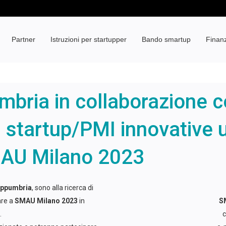
Partner
Istruzioni per startupper
Bando smartup
Finan
bria in collaborazione c
di startup/PMI innovative
MAU Milano 2023
uppumbria
, sono alla ricerca di
are a
SMAU Milano 2023
in
SM
.
c