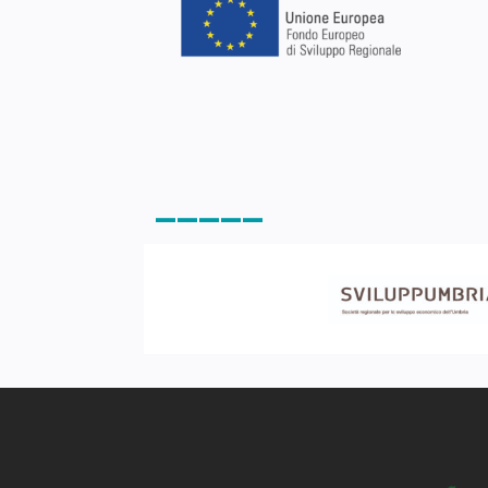
_____