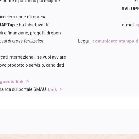
zionate e potranno partecipare
e-
SVILUPP
di accelerazione d’impresa
MARTup
e ha l’obiettivo di
e-mail:
g
i e finanziarie, progetti di open
essi di
cross-fertilization
Leggi il
comunicato stampa dif
cati internazionali, se vuoi avviare
ovo prodotto o servizio, candidati
eguente link
->
domanda sul portale SMAU.
Link ->