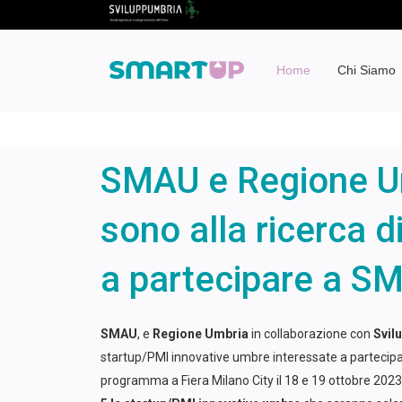
Home
Chi Siamo
SMAU e Regione Um
sono alla ricerca 
a partecipare a S
SMAU
, e
Regione Umbria
in collaborazione con
Svil
startup/PMI innovative umbre interessate a partecip
programma a Fiera Milano City il 18 e 19 ottobre 2023