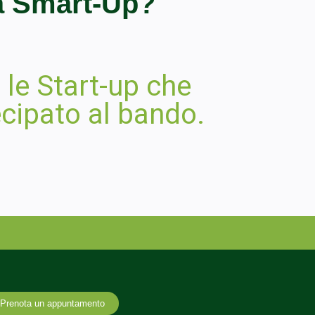
 Smart-Up?
le Start-up che
cipato al bando.
Prenota un appuntamento