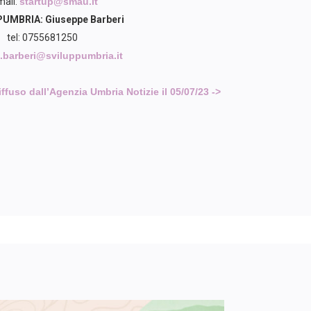
mail:
startup@smau.it
UMBRIA: Giuseppe Barberi
tel: 0755681250
.barberi@sviluppumbria.it
fuso dall’Agenzia Umbria Notizie il 05/07/23 ->