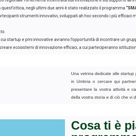
 regionale fortemente incentrata sull’innovazione e sul supporto all’imp
In quest’ottica, negli ultimi due anni è stato realizzato il programma
“SM
ecipanti strumenti innovativi, sviluppati ah hoc secondo i più efficaci m
to.
ui startup e pmi innovative avranno l’opportunità di incontrare un gruppo
reare ecosistemi di innovazione efficaci, a cui parteciperanno istituzioni
Una vetrina dedicate alle startup p
in Umbria o cercare qui partner
presentare la vostra attività e c
della vostra storia e di ciò che vi di
Cosa ti è p