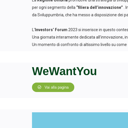
La
Regione Umbria
promuove una strategia di sviluppo
per ogni segmento della
“filiera dell’innovazione”
. 
da Sviluppumbria, che ha messo a disposizione dei part
L’
Investors’ Forum
2023 si inserisce in questo contes
Una giornata interamente dedicata all’innovazione, in c
Un momento di confronto di altissimo livello su come c
WeWantYou
Vai alla pagina